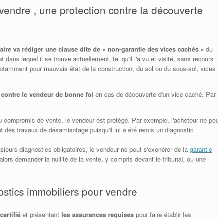
vendre , une protection contre la découverte
aire va rédiger une clause dite de « non-garantie des vices cachés »
du
 dans lequel il se trouve actuellement, tel qu'il l'a vu et visité, sans recours
notamment pour mauvais état de la construction, du sol ou du sous-sol, vices
 contre le vendeur de bonne foi
en cas de découverte d'un vice caché. Par
au compromis de vente, le vendeur est protégé. Par exemple, l'acheteur ne peu
t des travaux de désamiantage puisqu'il lui a été remis un diagnostic
usieurs diagnostics obligatoires, le vendeur ne peut s'exonérer de la
garantie
lors demander la nullité de la vente, y compris devant le tribunal, ou une
ostics immobiliers pour vendre
ertifié
et présentant
les assurances requises
pour faire établir les