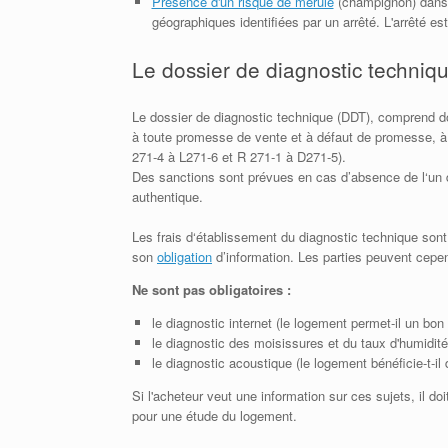
Présence d'un risque de mérule
(champignon) dans 
géographiques identifiées par un arrêté. L'arrêté est
Le dossier de diagnostic techniq
Le dossier de diagnostic technique (DDT), comprend do
à toute promesse de vente et à défaut de promesse, à l’
271-4 à L271-6 et R 271-1 à D271-5).
Des sanctions sont prévues en cas d’absence de l‘un 
authentique.
Les frais d‘établissement du diagnostic technique sont
son
obligation
d’information. Les parties peuvent cepen
Ne sont pas obligatoires :
le diagnostic internet (le logement permet-il un bon 
le diagnostic des moisissures et du taux d'humidité 
le diagnostic acoustique (le logement bénéficie-t-il
Si l'acheteur veut une information sur ces sujets, il do
pour une étude du logement.