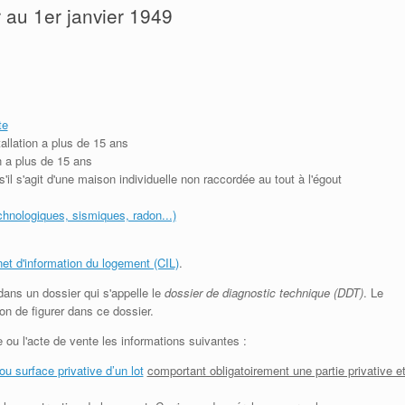
r au 1er janvier 1949
te
stallation a plus de 15 ans
on a plus de 15 ans
s'il s'agit d'une maison individuelle non raccordée au tout à l'égout
echnologiques, sismiques, radon...)
net d'information du logement (CIL)
.
dans un dossier qui s'appelle le
dossier de diagnostic technique (DDT)
. Le
ion de figurer dans ce dossier.
 ou l'acte de vente les informations suivantes :
ou surface privative d’un lot
comportant obligatoirement une partie privative e