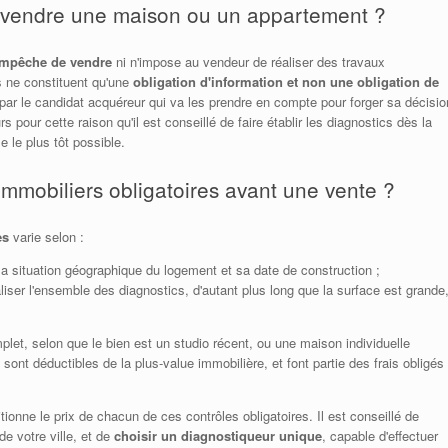
de vendre une maison ou un appartement ?
empêche de vendre
ni n'impose au vendeur de réaliser des travaux
s ne constituent qu'une
obligation d'information et non une obligation de
 par le candidat acquéreur qui va les prendre en compte pour forger sa décisio
urs pour cette raison qu'il est conseillé de faire établir les diagnostics dès la
 le plus tôt possible.
immobiliers obligatoires avant une vente ?
es
varie selon :
 la situation géographique du logement et sa date de construction ;
iser l'ensemble des diagnostics, d'autant plus long que la surface est grande
plet, selon que le bien est un studio récent, ou une maison individuelle
sont déductibles de la plus-value immobilière, et font partie des frais obligés
onne le prix de chacun de ces contrôles obligatoires. Il est conseillé de
de votre ville, et de
choisir un diagnostiqueur unique
, capable d'effectuer