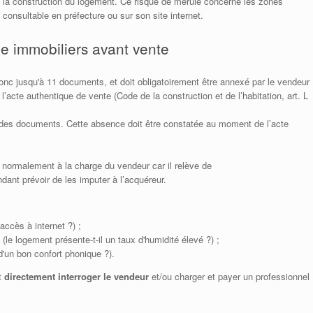
la construction du logement. Ce risque de mérule concerne les zones
 consultable en préfecture ou sur son site internet.
ue immobiliers avant vente
nc jusqu'à 11 documents, et doit obligatoirement être annexé par le vendeur
acte authentique de vente (Code de la construction et de l’habitation, art. L
des documents. Cette absence doit être constatée au moment de l’acte
 normalement à la charge du vendeur car il relève de
dant prévoir de les imputer à l’acquéreur.
accès à internet ?) ;
(le logement présente-t-il un taux d'humidité élevé ?) ;
 d'un bon confort phonique ?).
it
directement interroger le vendeur
et/ou charger et payer un professionnel