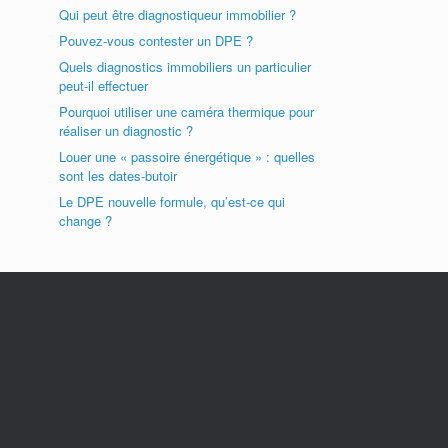
Qui peut être diagnostiqueur immobilier ?
Pouvez-vous contester un DPE ?
Quels diagnostics immobiliers un particulier
peut-il effectuer
Pourquoi utiliser une caméra thermique pour
réaliser un diagnostic ?
Louer une « passoire énergétique » : quelles
sont les dates-butoir
Le DPE nouvelle formule, qu’est-ce qui
change ?