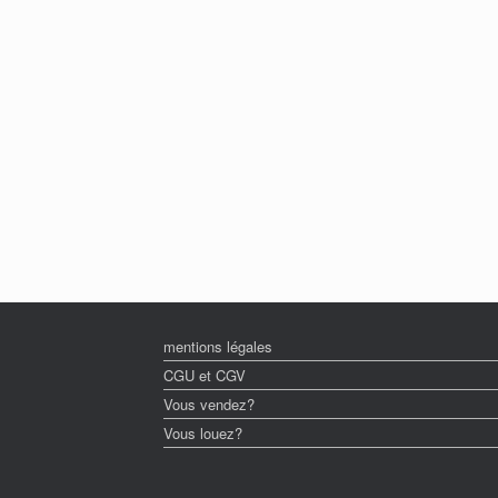
mentions légales
CGU et CGV
Vous vendez?
Vous louez?