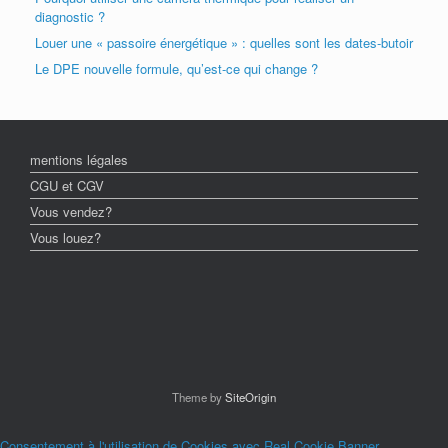
diagnostic ?
Louer une « passoire énergétique » : quelles sont les dates-butoir
Le DPE nouvelle formule, qu’est-ce qui change ?
mentions légales
CGU et CGV
Vous vendez?
Vous louez?
Theme by
SiteOrigin
Consentement à l'utilisation de Cookies avec Real Cookie Banner