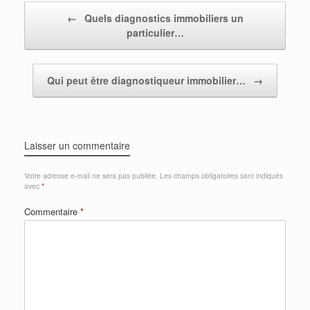
Post navigation
←
Quels diagnostics immobiliers un
particulier…
Qui peut être diagnostiqueur immobilier…
→
Laisser un commentaire
Votre adresse e-mail ne sera pas publiée.
Les champs obligatoires sont indiqués
avec
*
Commentaire
*